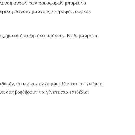
άλλευση αυτών των προσφορών μπορεί να
 περιλαμβάνουν μπόνους εγγραφής, δωρεάν
οιχήματα ή αυξημένα μπόνους. Έτσι, μπορείτε
δικών, οι οποίοι συχνά μοιράζονται τις γνώσεις
α σας βοηθήσουν να γίνετε πιο επιδέξιοι