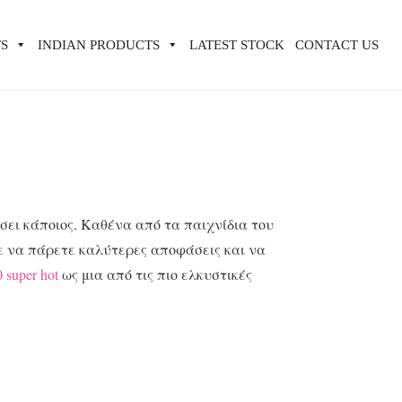
S
INDIAN PRODUCTS
LATEST STOCK
CONTACT US
σει κάποιος. Καθένα από τα παιχνίδια του
ίτε να πάρετε καλύτερες αποφάσεις και να
 super hot
ως μια από τις πιο ελκυστικές