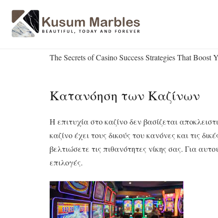
The Secrets of Casino Success Strategies That Boost 
Κατανόηση των Καζίνων
Η επιτυχία στο καζίνο δεν βασίζεται αποκλειστ
καζίνο έχει τους δικούς του κανόνες και τις δ
βελτιώσετε τις πιθανότητες νίκης σας. Για αυτ
επιλογές.