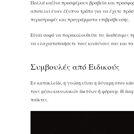
Πολλά καζίνο προσφέρουν βραβεία και προσφορ
αποτελεί έναν έξυπνο τρόπο για να έχετε πρό
περιστροφές και προγράμματα επιβράβευσης.
Είναι σοφό να παρακολουθείτε τις διαθέσιμες π
να ελαχιστοποιήσετε τους κινδύνους σας και τα
Συμβουλές από Ειδικούς
Εν κατακλείδι, η γνώση είναι η δύναμη στον κόσ
τους μέσω κοινωνικών δικτύων ή φόρουμ. Η διαρ
παίκτες.