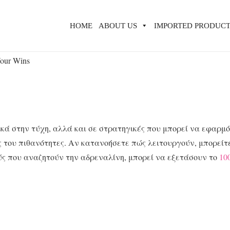
HOME
ABOUT US
IMPORTED PRODUCT
Your Wins
ικά στην τύχη, αλλά και σε στρατηγικές που μπορεί να εφαρμό
ικές του πιθανότητες. Αν κατανοήσετε πώς λειτουργούν, μπορε
ούς που αναζητούν την αδρεναλίνη, μπορεί να εξετάσουν το
100